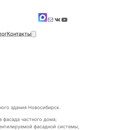
Почта
ВКонтакте
YouTube
лог
Контакты
ного здания Новосибирск.
а фасада частного дома;
ентилируемой фасадной системы;