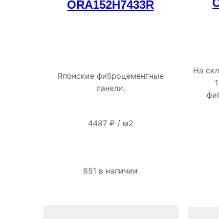
ORA152H7433R
На ск
Японские фиброцементные
1
панели.
фи
4487
₽
/
м2
651 в наличии