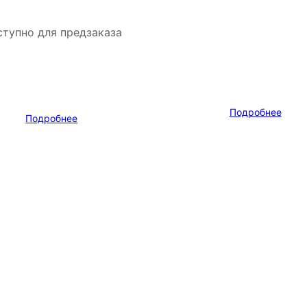
тупно для предзаказа
Подробнее
Подробнее
Адрес
г. Новосибирск, ул. Галущака, д. 2, этаж 3, оф. 6