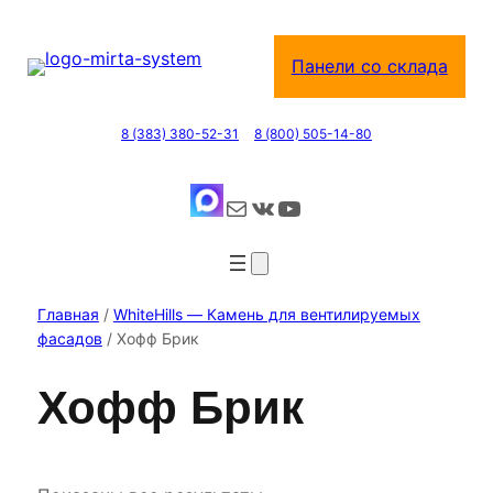
Перейти
к
Панели со склада
содержимому
8 (383) 380-52-31
8 (800) 505-14-80
Почта
ВКонтакте
YouTube
Главная
/
WhiteHills — Камень для вентилируемых
фасадов
/ Хофф Брик
Хофф Брик