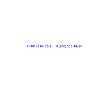
Телефоны
8 (383) 380-52-31
8 (800) 505-14-80
Адрес
г. Новосибирск, ул. Галущака, д. 2, этаж 3, оф. 6
Мессенджеры и соцсети
Почта
ВКонтакте
YouTube