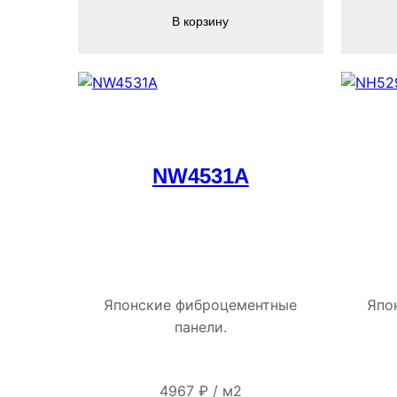
В корзину
NW4531A
Японские фиброцементные
Япо
панели.
4967
₽
/
м2