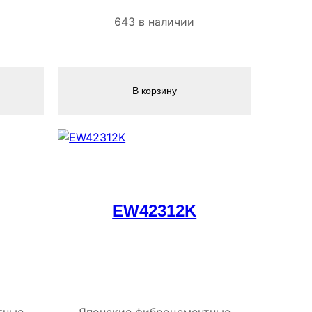
643 в наличии
В корзину
EW42312K
тные
Японские фиброцементные