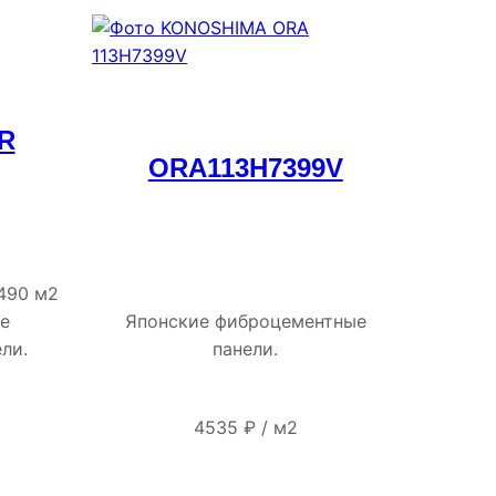
R
ORA113H7399V
490 м2
ие
Японские фиброцементные
ли.
панели.
4535
₽
/
м2