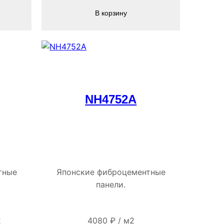
В корзину
NH4752A
тные
Японские фиброцементные
панели.
льная
ущая
2
4080
₽
/
м2