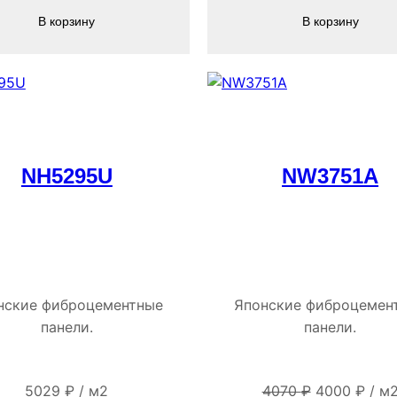
В корзину
В корзину
NH5295U
NW3751A
нские фиброцементные
Японские фиброцемен
панели.
панели.
Первонача
Тек
5029
₽
/
м2
4070
₽
4000
₽
/
м