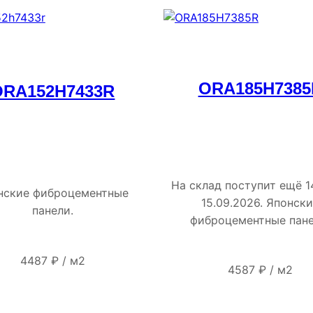
ORA185H7385
ORA152H7433R
На склад поступит ещё 1
нские фиброцементные
15.09.2026. Японск
панели.
фиброцементные пане
4487
₽
/
м2
4587
₽
/
м2