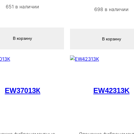
651 в наличии
698 в наличии
В корзину
В корзину
EW37013К
EW42313K
нские фиброцементные
Японские фиброцемен