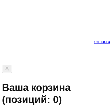
© 2011 — 2026 Все права защищены. ООО ГК
«Мирта» ИНН 5402032555.
Цены на сайте не являются офертой — актуальные
цены уточняйте по телефону.
Создание и продвижение сайтов
ormar.ru
Ваша корзина
(позиций: 0)