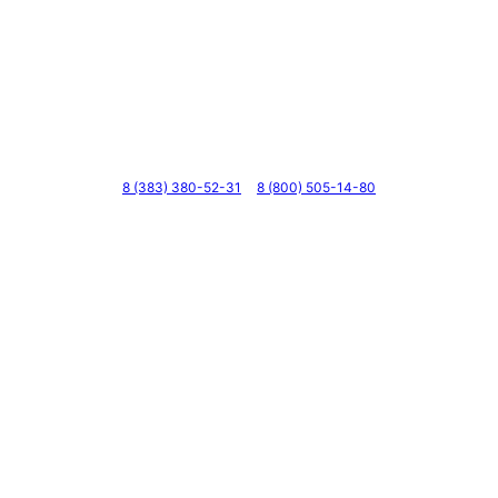
Телефоны
8 (383) 380-52-31
8 (800) 505-14-80
Адрес
г. Новосибирск, ул. Галущака, д. 2, этаж 3, оф. 6
Мессенджеры и соцсети
Почта
ВКонтакте
YouTube