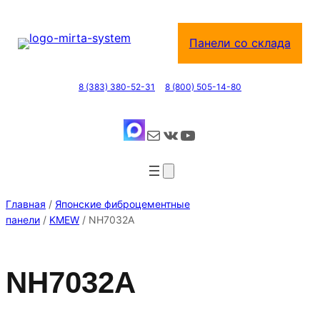
Перейти
к
Панели со склада
содержимому
8 (383) 380-52-31
8 (800) 505-14-80
Почта
ВКонтакте
YouTube
Главная
/
Японские фиброцементные
панели
/
KMEW
/ NH7032A
NH7032A