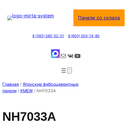
Перейти
к
Панели со склада
содержимому
8 (383) 380-52-31
8 (800) 505-14-80
Почта
ВКонтакте
YouTube
Главная
/
Японские фиброцементные
панели
/
KMEW
/ NH7033A
NH7033A