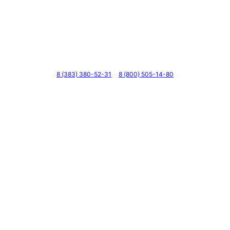
Телефоны
8 (383) 380-52-31
8 (800) 505-14-80
Адрес
г. Новосибирск, ул. Галущака, д. 2, этаж 3, оф. 6
Мессенджеры и соцсети
Почта
ВКонтакте
YouTube