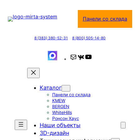
Перейти
к
Панели со склада
содержимому
8 (383) 380-52-31
8 (800) 505-14-80
П
В
Y
о
К
o
ч
о
u
т
н
T
Каталог
а
т
u
Панели со склада
а
b
KMEW
к
e
BERGEN
т
WhiteHills
Ронсон Хаус
е
Наши объекты
3D-дизайн