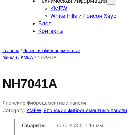
Техническая информация
KMEW
White Hills и Ронсон Хаус
Блог
Контакты
Главная
/
Японские фиброцементные
панели
/
KMEW
/ NH7041A
NH7041A
Японские фиброцементные панели.
Category:
KMEW
, 
Японские фиброцементные панели
Атрибуты
Значение
Габариты
3030 × 455 × 16 мм