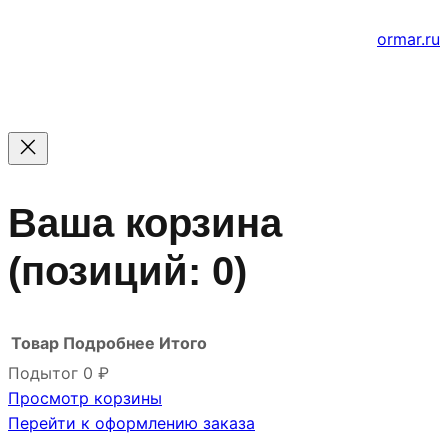
е
Создание и продвижение сайтов
ormar.ru
Ваша корзина
(позиций: 0)
Товар
Подробнее
Итого
Подытог
0 ₽
Просмотр корзины
Товары
Перейти к оформлению заказа