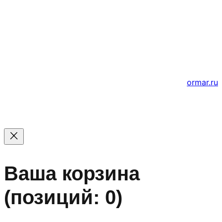
© 2011 — 2026 Все права защищены. ООО ГК
«Мирта» ИНН 5402032555.
Цены на сайте не являются офертой — актуальные
цены уточняйте по телефону.
Создание и продвижение сайтов
ormar.ru
Ваша корзина
(позиций: 0)