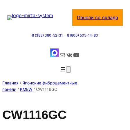
Перейти
к
Панели со склада
содержимому
8 (383) 380-52-31
8 (800) 505-14-80
Почта
ВКонтакте
YouTube
Главная
/
Японские фиброцементные
панели
/
KMEW
/ CW1116GC
CW1116GC