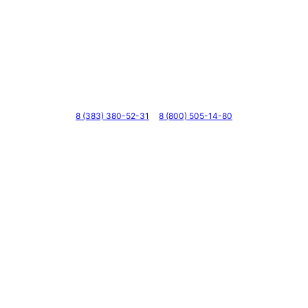
Телефоны
8 (383) 380-52-31
8 (800) 505-14-80
Адрес
г. Новосибирск, ул. Галущака, д. 2, этаж 3, оф. 6
Мессенджеры и соцсети
Почта
ВКонтакте
YouTube