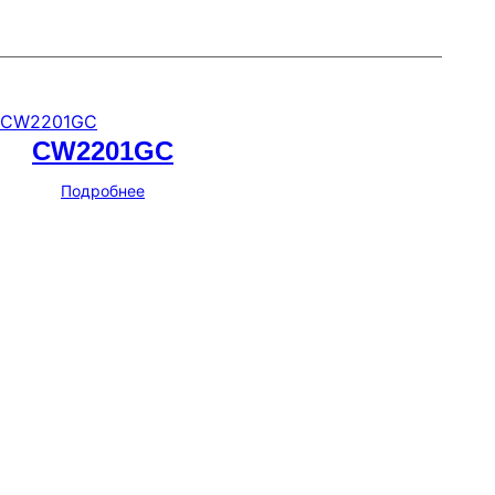
CW2201GC
Подробнее
Мессенджеры и соцсети
Почта
ВКонтакте
YouTube