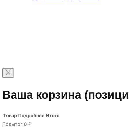
© 2011 — 2026 Все права защищены. ООО ГК «Мирта
Цены на сайте не являются офертой — актуальные цен
Ваша корзина
(позици
Товар
Подробнее
Итого
Подытог
0 ₽