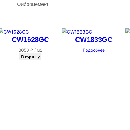
Фиброцемент
CW1628GC
CW1833GC
3050
₽
/
м2
Подробнее
В корзину
Адрес
г. Новосибирск, ул. Галущака, д. 2, этаж 3, оф. 6