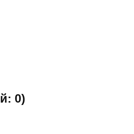
» ИНН 5402032555.
ы уточняйте по телефону.
й: 0)