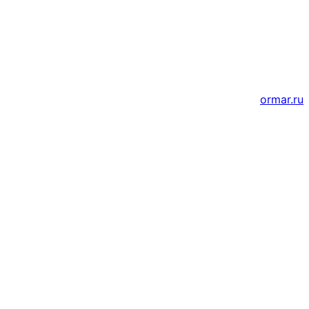
Создание и продвижение сайтов
ormar.ru