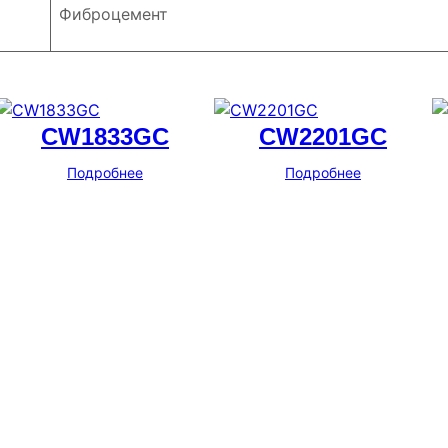
Фиброцемент
CW1833GC
CW2201GC
Подробнее
Подробнее
Адрес
г. Новосибирск, ул. Галущака, д. 2, этаж 3, оф. 6