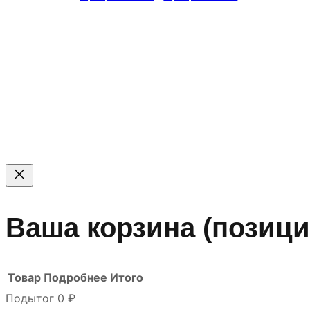
© 2011 — 2026 Все права защищены. ООО ГК «Мирта
Цены на сайте не являются офертой — актуальные цен
Ваша корзина
(позици
Товар
Подробнее
Итого
Подытог
0 ₽