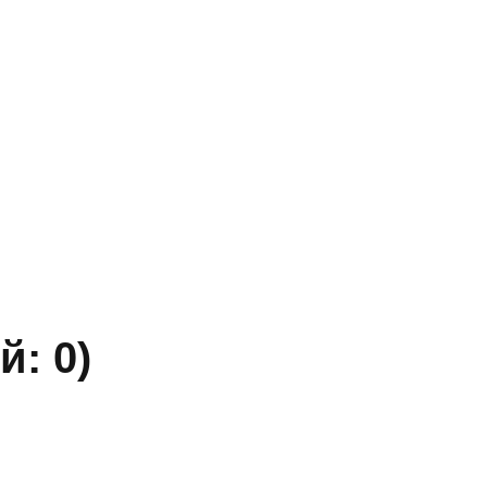
» ИНН 5402032555.
ы уточняйте по телефону.
й: 0)