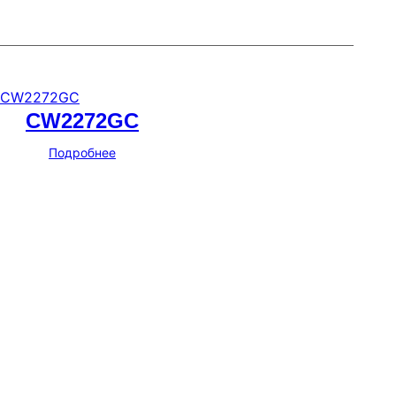
CW2272GC
Подробнее
Мессенджеры и соцсети
Почта
ВКонтакте
YouTube