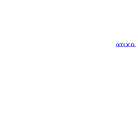
Создание и продвижение сайтов
ormar.ru