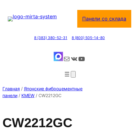
Перейти
к
Панели со склада
содержимому
8 (383) 380-52-31
8 (800) 505-14-80
Почта
ВКонтакте
YouTube
Главная
/
Японские фиброцементные
панели
/
KMEW
/ CW2212GC
CW2212GC