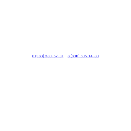
Телефоны
8 (383) 380-52-31
8 (800) 505-14-80
Адрес
г. Новосибирск, ул. Галущака, д. 2, этаж 3, оф. 6
Мессенджеры и соцсети
Почта
ВКонтакте
YouTube