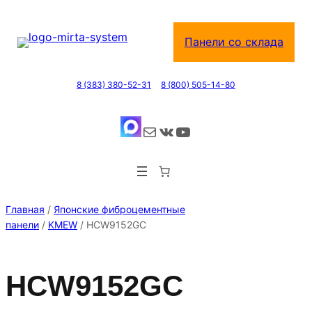
Перейти
к
Панели со склада
содержимому
8 (383) 380-52-31
8 (800) 505-14-80
Почта
ВКонтакте
YouTube
Главная
/
Японские фиброцементные
панели
/
KMEW
/ HCW9152GC
HCW9152GC