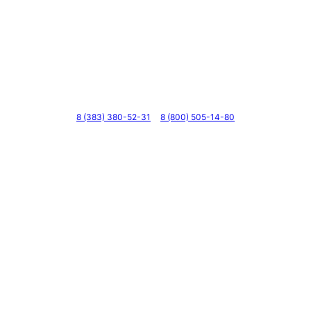
Телефоны
8 (383) 380-52-31
8 (800) 505-14-80
Адрес
г. Новосибирск, ул. Галущака, д. 2, этаж 3, оф. 6
Мессенджеры и соцсети
Почта
ВКонтакте
YouTube