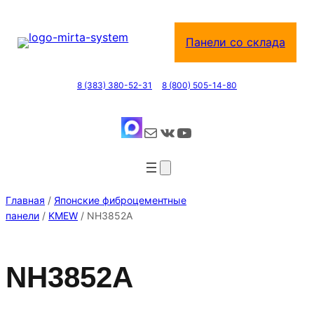
Перейти
к
Панели со склада
содержимому
8 (383) 380-52-31
8 (800) 505-14-80
Почта
ВКонтакте
YouTube
Главная
/
Японские фиброцементные
панели
/
KMEW
/ NH3852A
NH3852A