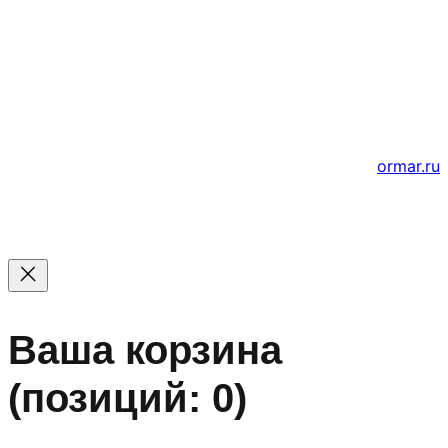
© 2011 — 2026 Все права защищены. ООО ГК
«Мирта» ИНН 5402032555.
Цены на сайте не являются офертой — актуальные
цены уточняйте по телефону.
Создание и продвижение сайтов
ormar.ru
Ваша корзина
(позиций: 0)