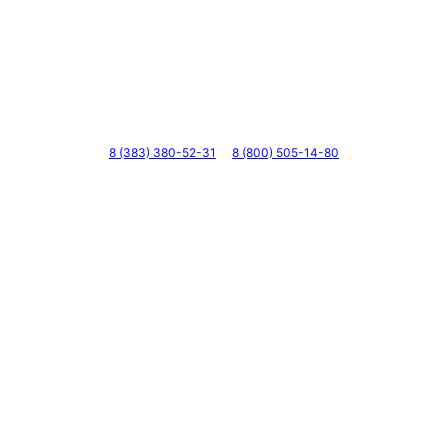
Телефоны
8 (383) 380-52-31
8 (800) 505-14-80
Адрес
г. Новосибирск, ул. Галущака, д. 2, этаж 3, оф. 6
Мессенджеры и соцсети
Почта
ВКонтакте
YouTube