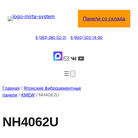
Перейти
к
Панели со склада
содержимому
8 (383) 380-52-31
8 (800) 505-14-80
Почта
ВКонтакте
YouTube
Главная
/
Японские фиброцементные
панели
/
KMEW
/ NH4062U
NH4062U