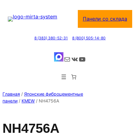
Перейти
к
Панели со склада
содержимому
8 (383) 380-52-31
8 (800) 505-14-80
Почта
ВКонтакте
YouTube
Главная
/
Японские фиброцементные
панели
/
KMEW
/ NH4756A
NH4756A