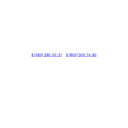
Телефоны
8 (383) 380-52-31
8 (800) 505-14-80
Адрес
г. Новосибирск, ул. Галущака, д. 2, этаж 3, оф. 6
Мессенджеры и соцсети
Почта
ВКонтакте
YouTube