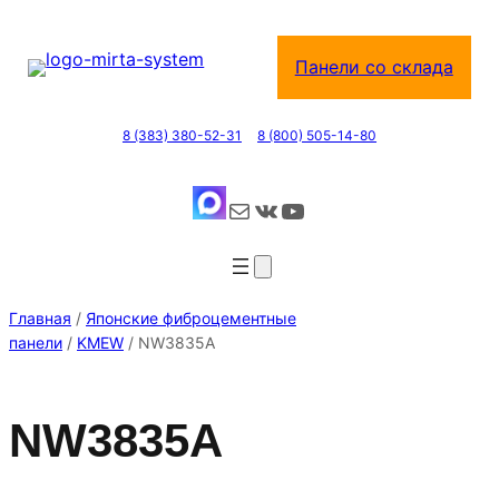
Перейти
к
Панели со склада
содержимому
8 (383) 380-52-31
8 (800) 505-14-80
Почта
ВКонтакте
YouTube
Главная
/
Японские фиброцементные
панели
/
KMEW
/ NW3835A
NW3835A