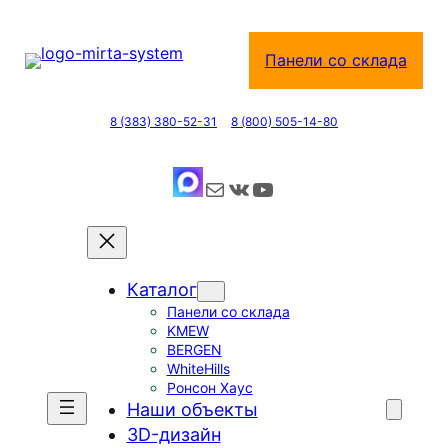
Перейти
к
Панели со склада
содержимому
8 (383) 380-52-31
8 (800) 505-14-80
Почта
ВКонтакте
YouTube
Каталог
Панели со склада
KMEW
BERGEN
WhiteHills
Ронсон Хаус
Наши объекты
3D-дизайн