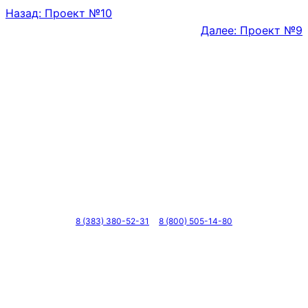
Назад:
Проект №10
Далее:
Проект №9
Телефоны
8 (383) 380-52-31
8 (800) 505-14-80
Адрес
г. Новосибирск, ул. Галущака, д. 2, этаж 3, оф. 6