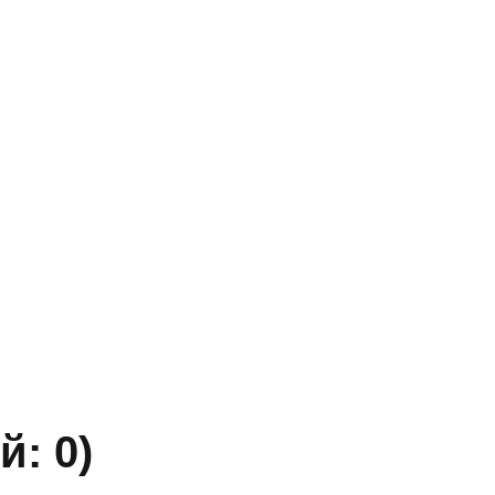
Адрес
г. Новосибирск, ул. Галущака, д. 2, этаж 3, оф. 6
» ИНН 5402032555.
ы уточняйте по телефону.
й: 0)