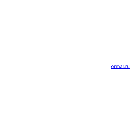
Мессенджеры и соцсети
Почта
ВКонтакте
YouTube
Создание и продвижение сайтов
ormar.ru