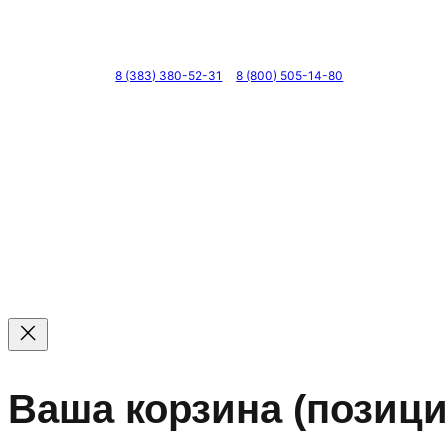
Телефоны
8 (383) 380-52-31
8 (800) 505-14-80
© 2011 — 2026 Все права защищены. ООО ГК «Мирта
Цены на сайте не являются офертой — актуальные цен
Ваша корзина
(позици