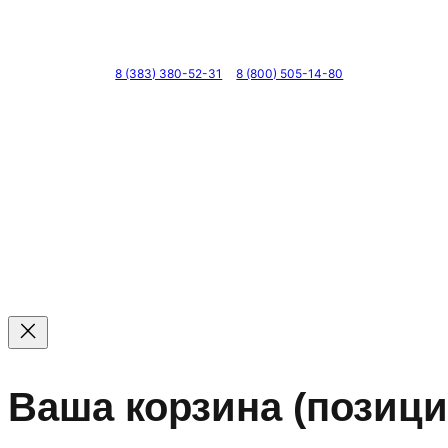
Телефоны
8 (383) 380-52-31
8 (800) 505-14-80
© 2011 — 2026 Все права защищены. ООО ГК «Мирта
Цены на сайте не являются офертой — актуальные цен
Ваша корзина
(позици