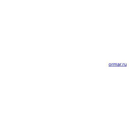
Мессенджеры и соцсети
Почта
ВКонтакте
YouTube
Создание и продвижение сайтов
ormar.ru