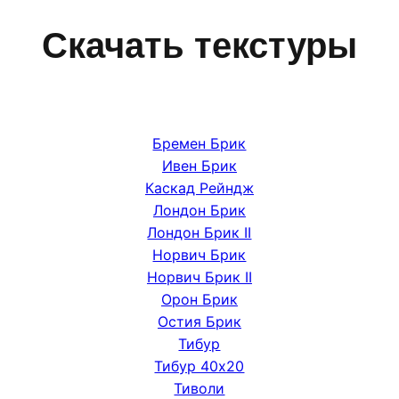
Скачать текстуры
Бремен Брик
Ивен Брик
Каскад Рейндж
Лондон Брик
Лондон Брик II
Норвич Брик
Норвич Брик II
Орон Брик
Остия Брик
Тибур
Тибур 40х20
Тиволи