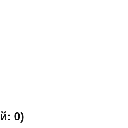
Адрес
г. Новосибирск, ул. Галущака, д. 2, этаж 3, оф. 6
» ИНН 5402032555.
ы уточняйте по телефону.
й: 0)