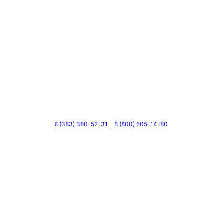
Телефоны
8 (383) 380-52-31
8 (800) 505-14-80
Адрес
г. Новосибирск, ул. Галущака, д. 2, этаж 3, оф. 6
Мессенджеры и соцсети