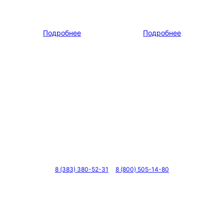
Подробнее
Подробнее
Телефоны
8 (383) 380-52-31
8 (800) 505-14-80
Адрес
г. Новосибирск, ул. Галущака, д. 2, этаж 3, оф. 6