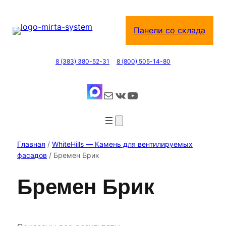
Перейти
к
Панели со склада
содержимому
8 (383) 380-52-31
8 (800) 505-14-80
Почта
ВКонтакте
YouTube
Главная
/
WhiteHills — Камень для вентилируемых
фасадов
/ Бремен Брик
Бремен Брик