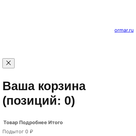
к
e
Цены на сайте не являются офертой — актуальные
т
цены уточняйте по телефону.
е
Создание и продвижение сайтов
ormar.ru
Ваша корзина
(позиций: 0)
Товар
Подробнее
Итого
Подытог
0 ₽