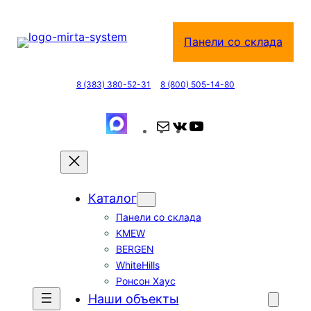
Перейти
к
Панели со склада
содержимому
8 (383) 380-52-31
8 (800) 505-14-80
П
В
Y
о
К
o
ч
о
u
т
н
T
а
т
u
Каталог
а
b
Панели со склада
к
e
KMEW
т
BERGEN
е
WhiteHills
Ронсон Хаус
Наши объекты