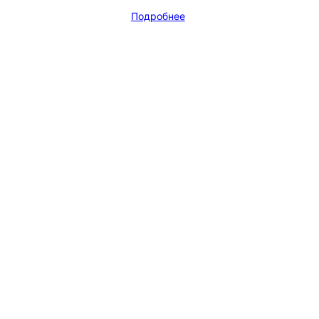
Подробнее
Мессенджеры и соцсети
Почта
ВКонтакте
YouTube