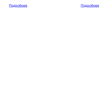
Подробнее
Подробнее
Адрес
г. Новосибирск, ул. Галущака, д. 2, этаж 3, оф. 6
» ИНН 5402032555.
ы уточняйте по телефону.