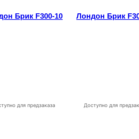
дон Брик F300-10
Лондон Брик F30
тупно для предзаказа
Доступно для предза