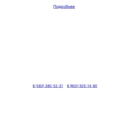
Подробнее
Телефоны
8 (383) 380-52-31
8 (800) 505-14-80
© 2011 — 2026 Все права защищены. ООО ГК «Мирта
Цены на сайте не являются офертой — актуальные цен