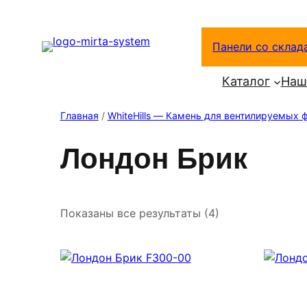
Перейти
к
Панели со склад
содержимому
Каталог
Наш
Главная
/
WhiteHills — Камень для вентилируемых 
Лондон Брик
Показаны все результаты (4)