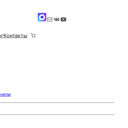
Почта
ВКонтакте
YouTube
ог
Контакты
анели