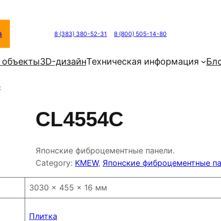
а
8 (383) 380-52-31
8 (800) 505-14-80
 объекты
3D-дизайн
Техническая информация
Бл
C
CL4554C
Японские фиброцементные панели.
Category:
KMEW
, 
Японские фиброцементные п
3030 × 455 × 16 мм
Плитка