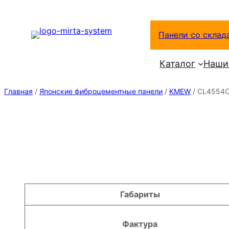
Перейти
к
Панели со склад
содержимому
Каталог
Наши
Главная
/
Японские фиброцементные панели
/
KMEW
/ CL4554
Атрибуты
Значение
Габариты
Фактура