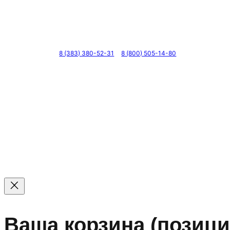
Телефоны
8 (383) 380-52-31
8 (800) 505-14-80
© 2011 — 2026 Все права защищены. ООО ГК «Мирта
Цены на сайте не являются офертой — актуальные цен
Ваша корзина
(позици