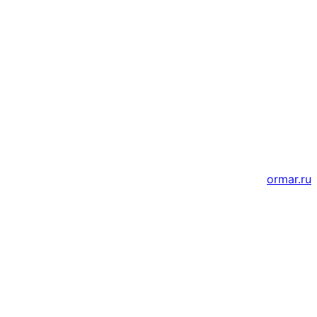
Мессенджеры и соцсети
Почта
ВКонтакте
YouTube
Создание и продвижение сайтов
ormar.ru