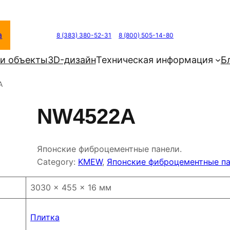
а
8 (383) 380-52-31
8 (800) 505-14-80
и объекты
3D-дизайн
Техническая информация
Б
A
NW4522A
Японские фиброцементные панели.
Category:
KMEW
, 
Японские фиброцементные п
3030 × 455 × 16 мм
Плитка