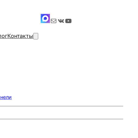
Почта
ВКонтакте
YouTube
лог
Контакты
анели