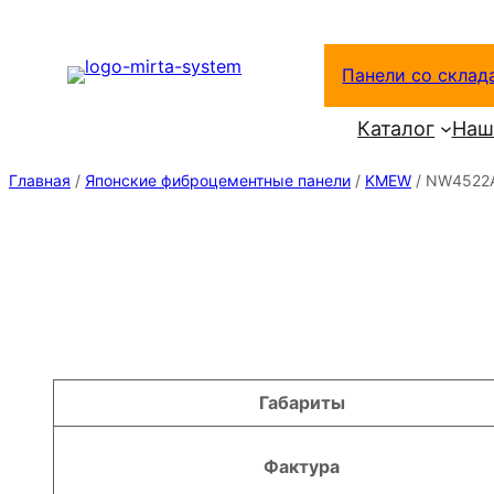
Перейти
к
Панели со склад
содержимому
Каталог
Наш
Главная
/
Японские фиброцементные панели
/
KMEW
/ NW4522
Атрибуты
Значение
Габариты
Фактура