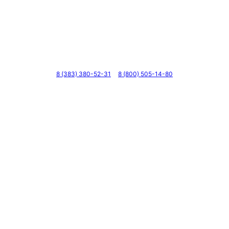
Телефоны
8 (383) 380-52-31
8 (800) 505-14-80
Адрес
г. Новосибирск, ул. Галущака, д. 2, этаж 3, оф. 6
Мессенджеры и соцсети
Почта
ВКонтакте
YouTube