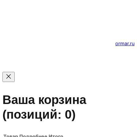
© 2011 — 2026 Все права защищены. ООО ГК
«Мирта» ИНН 5402032555.
Цены на сайте не являются офертой — актуальные
цены уточняйте по телефону.
Создание и продвижение сайтов
ormar.ru
Ваша корзина
(позиций: 0)
Товар
Подробнее
Итого