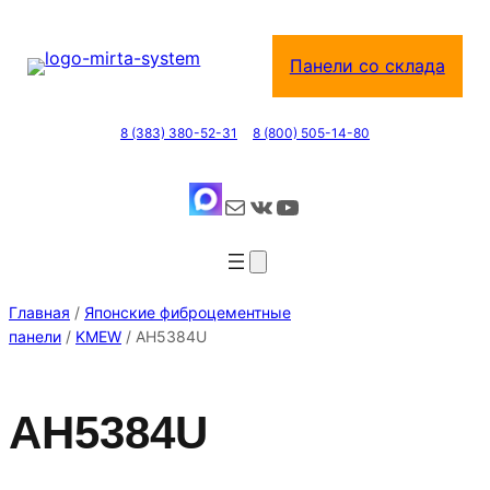
Перейти
к
Панели со склада
содержимому
8 (383) 380-52-31
8 (800) 505-14-80
Почта
ВКонтакте
YouTube
Главная
/
Японские фиброцементные
панели
/
KMEW
/ AH5384U
AH5384U