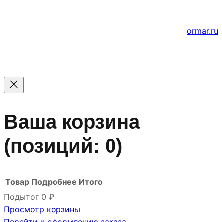
цены уточняйте по телефону.
Создание и продвижение сайтов
ormar.ru
Ваша корзина
(позиций: 0)
Товар
Подробнее
Итого
Подытог
0 ₽
Просмотр корзины
Товары
Перейти к оформлению заказа