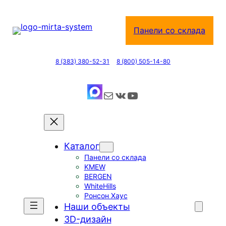
Перейти
к
Панели со склада
содержимому
8 (383) 380-52-31
8 (800) 505-14-80
Почта
ВКонтакте
YouTube
Каталог
Панели со склада
KMEW
BERGEN
WhiteHills
Ронсон Хаус
Наши объекты
3D-дизайн