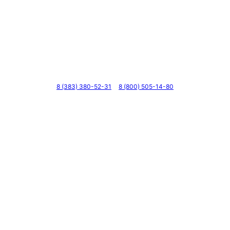
Телефоны
8 (383) 380-52-31
8 (800) 505-14-80
Адрес
г. Новосибирск, ул. Галущака, д. 2, этаж 3, оф. 6
Мессенджеры и соцсети
Почта
ВКонтакте
YouTube