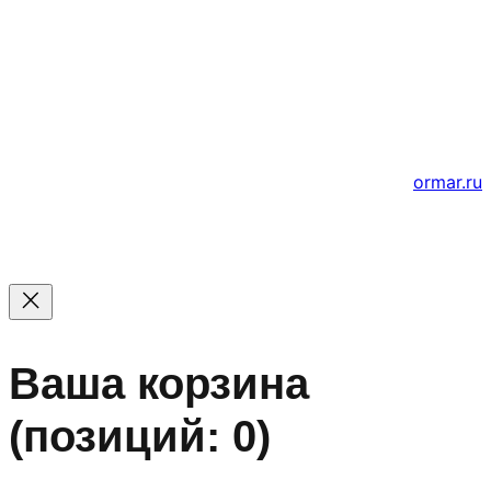
© 2011 — 2026 Все права защищены. ООО ГК
«Мирта» ИНН 5402032555.
Цены на сайте не являются офертой — актуальные
цены уточняйте по телефону.
Создание и продвижение сайтов
ormar.ru
Ваша корзина
(позиций: 0)