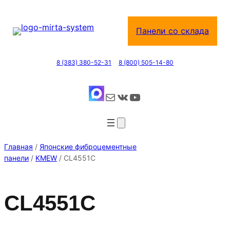
Перейти
к
Панели со склада
содержимому
8 (383) 380-52-31
8 (800) 505-14-80
Почта
ВКонтакте
YouTube
Главная
/
Японские фиброцементные
панели
/
KMEW
/ CL4551C
CL4551C