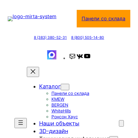
Перейти
к
Панели со склада
содержимому
8 (383) 380-52-31
8 (800) 505-14-80
П
В
Y
о
К
o
ч
о
u
т
н
T
Каталог
а
т
u
Панели со склада
а
b
KMEW
к
e
BERGEN
т
WhiteHills
Ронсон Хаус
е
Наши объекты
3D-дизайн