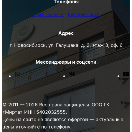
Телефоны
8 (383) 380-52-31
8 (800) 505-14-80
Адрес
г. Новосибирск, ул. Галущака, д. 2, этаж 3, оф. 6
Мессенджеры и соцсети
П
В
о
К
ч
о
u
т
н
а
т
u
© 2011 — 2026 Все права защищены. ООО ГК
а
«Мирта» ИНН 5402032555.
к
e
Цены на сайте не являются офертой — актуальные
т
цены уточняйте по телефону.