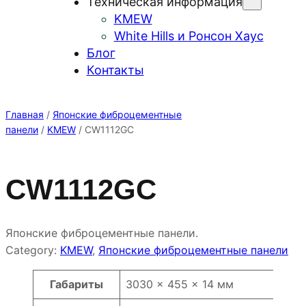
Техническая информация
KMEW
White Hills и Ронсон Хаус
Блог
Контакты
Главная
/
Японские фиброцементные
панели
/
KMEW
/ CW1112GC
CW1112GC
Японские фиброцементные панели.
Category:
KMEW
, 
Японские фиброцементные панели
Атрибуты
Значение
Габариты
3030 × 455 × 14 мм