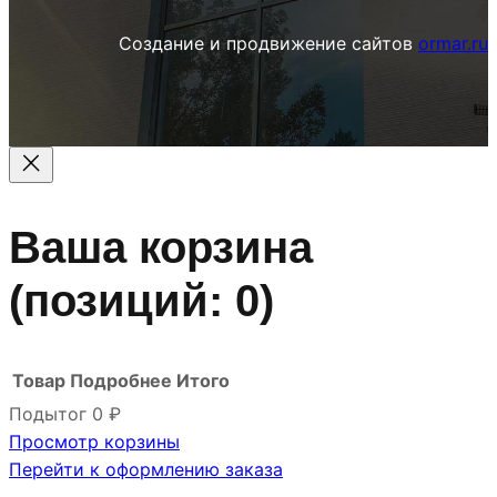
е
Создание и продвижение сайтов
ormar.ru
Ваша корзина
(позиций: 0)
Товар
Подробнее
Итого
Подытог
0 ₽
Просмотр корзины
Товары
Перейти к оформлению заказа