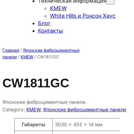
Техническая информация
KMEW
White Hills и Ронсон Хаус
Блог
Контакты
Главная
/
Японские фиброцементные
панели
/
KMEW
/ CW1811GC
CW1811GC
Японские фиброцементные панели.
Category:
KMEW
, 
Японские фиброцементные панели
Атрибуты
Значение
Габариты
3030 × 455 × 14 мм