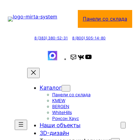
Перейти
к
Панели со склада
содержимому
8 (383) 380-52-31
8 (800) 505-14-80
П
В
Y
о
К
o
ч
о
u
т
н
T
Каталог
а
т
u
Панели со склада
а
b
KMEW
к
e
BERGEN
т
WhiteHills
Ронсон Хаус
е
Наши объекты
3D-дизайн