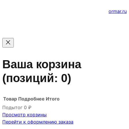
е
Создание и продвижение сайтов
ormar.ru
Ваша корзина
(позиций: 0)
Товар
Подробнее
Итого
Подытог
0 ₽
Просмотр корзины
Товары
Перейти к оформлению заказа