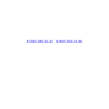
Телефоны
8 (383) 380-52-31
8 (800) 505-14-80
Адрес
г. Новосибирск, ул. Галущака, д. 2, этаж 3, оф. 6
Мессенджеры и соцсети
Почта
ВКонтакте
YouTube