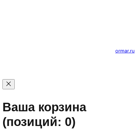
© 2011 — 2026 Все права защищены. ООО ГК
«Мирта» ИНН 5402032555.
Цены на сайте не являются офертой — актуальные
цены уточняйте по телефону.
Создание и продвижение сайтов
ormar.ru
Ваша корзина
(позиций: 0)