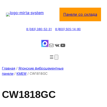
Перейти
к
Панели со склада
содержимому
8 (383) 380-52-31
8 (800) 505-14-80
Почта
ВКонтакте
YouTube
Главная
/
Японские фиброцементные
панели
/
KMEW
/ CW1818GC
CW1818GC