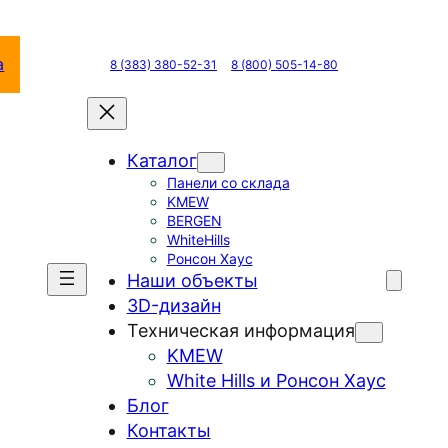
а
8 (383) 380-52-31
8 (800) 505-14-80
Каталог
Панели со склада
KMEW
BERGEN
WhiteHills
Ронсон Хаус
Наши объекты
3D-дизайн
Техническая информация
KMEW
White Hills и Ронсон Хаус
Блог
Контакты