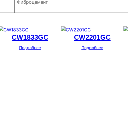
Фиброцемент
CW1833GC
CW2201GC
Подробнее
Подробнее
Адрес
г. Новосибирск, ул. Галущака, д. 2, этаж 3, оф. 6