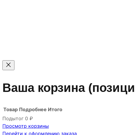
© 2011 — 2026 Все права защищены. ООО ГК «Мирта
Цены на сайте не являются офертой — актуальные цен
Ваша корзина
(позици
Товар
Подробнее
Итого
Подытог
0 ₽
Просмотр корзины
Товары
Перейти к оформлению заказа