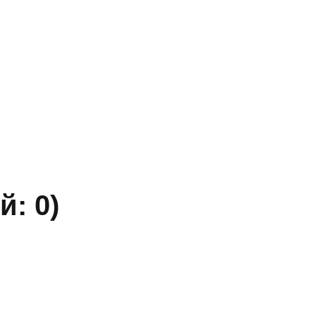
» ИНН 5402032555.
ы уточняйте по телефону.
й: 0)