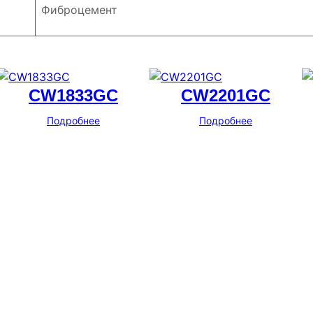
Фиброцемент
CW1833GC
CW2201GC
Подробнее
Подробнее
Адрес
г. Новосибирск, ул. Галущака, д. 2, этаж 3, оф. 6