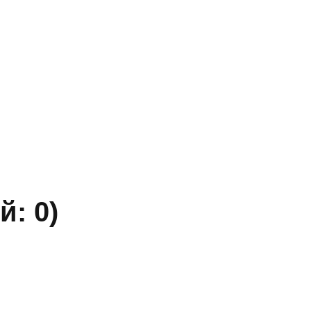
» ИНН 5402032555.
ы уточняйте по телефону.
й: 0)