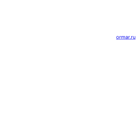
Создание и продвижение сайтов
ormar.ru