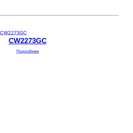
CW2273GC
Подробнее
Мессенджеры и соцсети
Почта
ВКонтакте
YouTube