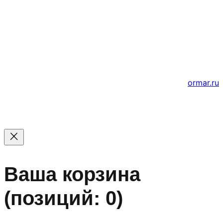
© 2011 — 2026 Все права защищены. ООО ГК
«Мирта» ИНН 5402032555.
Цены на сайте не являются офертой — актуальные
цены уточняйте по телефону.
Создание и продвижение сайтов
ormar.ru
Ваша корзина
(позиций: 0)