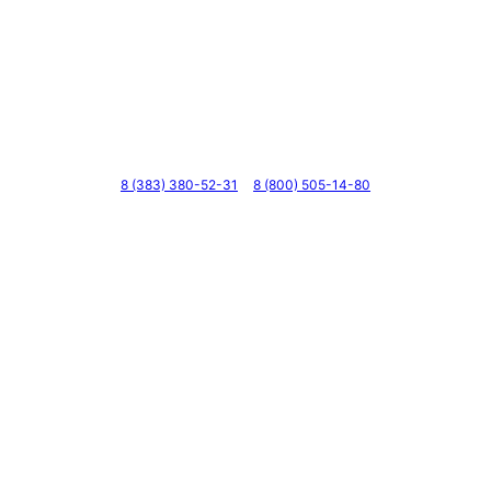
Телефоны
8 (383) 380-52-31
8 (800) 505-14-80
Адрес
г. Новосибирск, ул. Галущака, д. 2, этаж 3, оф. 6
Мессенджеры и соцсети
Почта
ВКонтакте
YouTube