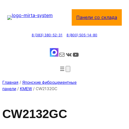
Перейти
к
Панели со склада
содержимому
8 (383) 380-52-31
8 (800) 505-14-80
Почта
ВКонтакте
YouTube
Главная
/
Японские фиброцементные
панели
/
KMEW
/ CW2132GC
CW2132GC