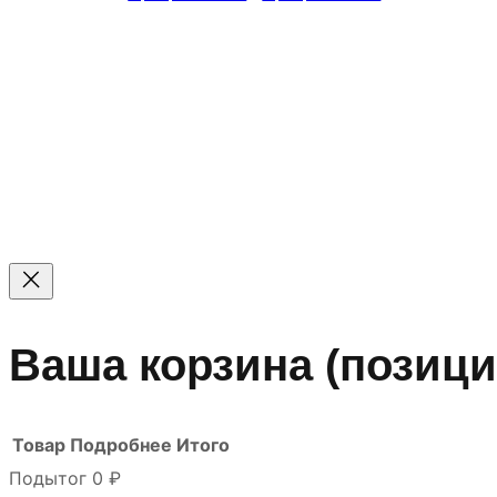
© 2011 — 2026 Все права защищены. ООО ГК «Мирта
Цены на сайте не являются офертой — актуальные цен
Ваша корзина
(позици
Товар
Подробнее
Итого
Подытог
0 ₽