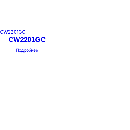
CW2201GC
Подробнее
Мессенджеры и соцсети
Почта
ВКонтакте
YouTube