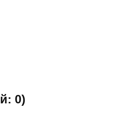
» ИНН 5402032555.
ы уточняйте по телефону.
й: 0)