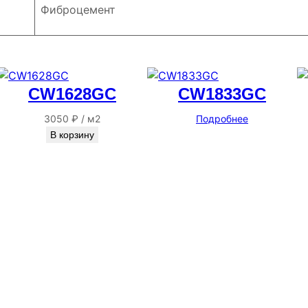
Фиброцемент
CW1628GC
CW1833GC
3050
₽
/
м2
Подробнее
В корзину
Адрес
г. Новосибирск, ул. Галущака, д. 2, этаж 3, оф. 6