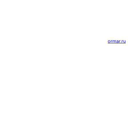
Создание и продвижение сайтов
ormar.ru