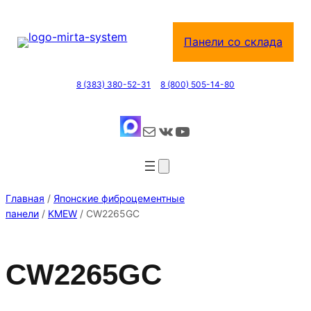
Перейти
к
Панели со склада
содержимому
8 (383) 380-52-31
8 (800) 505-14-80
Почта
ВКонтакте
YouTube
Главная
/
Японские фиброцементные
панели
/
KMEW
/ CW2265GC
CW2265GC