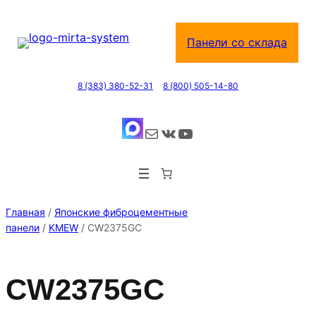
Перейти
к
Панели со склада
содержимому
8 (383) 380-52-31
8 (800) 505-14-80
Почта
ВКонтакте
YouTube
Главная
/
Японские фиброцементные
панели
/
KMEW
/ CW2375GC
CW2375GC