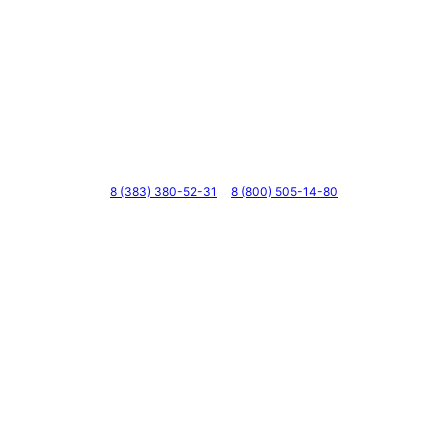
Телефоны
8 (383) 380-52-31
8 (800) 505-14-80
Адрес
г. Новосибирск, ул. Галущака, д. 2, этаж 3, оф. 6
Мессенджеры и соцсети
Почта
ВКонтакте
YouTube