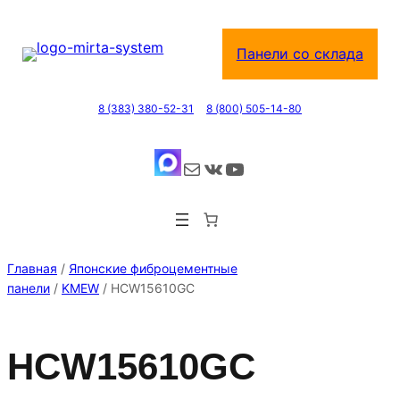
Перейти
к
Панели со склада
содержимому
8 (383) 380-52-31
8 (800) 505-14-80
Почта
ВКонтакте
YouTube
Главная
/
Японские фиброцементные
панели
/
KMEW
/ HCW15610GC
HCW15610GC