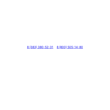
Телефоны
8 (383) 380-52-31
8 (800) 505-14-80
Адрес
г. Новосибирск, ул. Галущака, д. 2, этаж 3, оф. 6
Мессенджеры и соцсети
Почта
ВКонтакте
YouTube