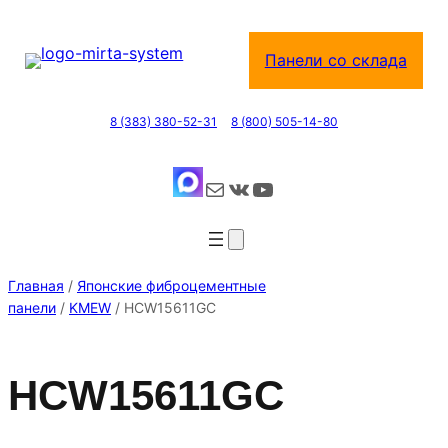
Перейти
к
Панели со склада
содержимому
8 (383) 380-52-31
8 (800) 505-14-80
Почта
ВКонтакте
YouTube
Главная
/
Японские фиброцементные
панели
/
KMEW
/ HCW15611GC
HCW15611GC