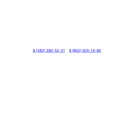
Телефоны
8 (383) 380-52-31
8 (800) 505-14-80
Адрес
г. Новосибирск, ул. Галущака, д. 2, этаж 3, оф. 6
Мессенджеры и соцсети
Почта
ВКонтакте
YouTube