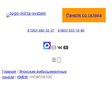
Перейти
к
Панели со склада
содержимому
8 (383) 380-52-31
8 (800) 505-14-80
Почта
ВКонтакте
YouTube
Главная
/
Японские фиброцементные
панели
/
KMEW
/ HCW1567GC