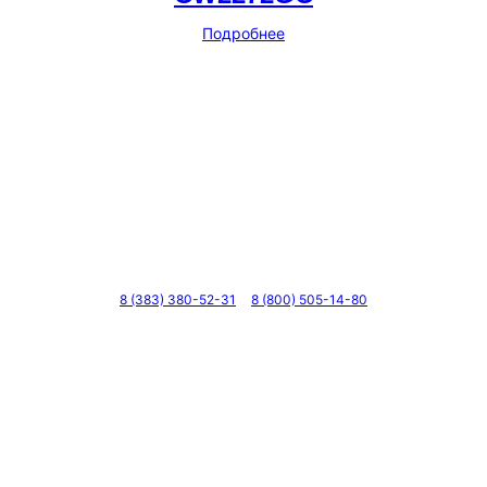
Подробнее
Телефоны
8 (383) 380-52-31
8 (800) 505-14-80
Адрес
г. Новосибирск, ул. Галущака, д. 2, этаж 3, оф. 6
Мессенджеры и соцсети