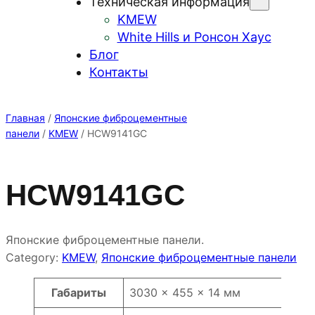
Техническая информация
KMEW
White Hills и Ронсон Хаус
Блог
Контакты
Главная
/
Японские фиброцементные
панели
/
KMEW
/ HCW9141GC
HCW9141GC
Японские фиброцементные панели.
Category:
KMEW
, 
Японские фиброцементные панели
Атрибуты
Значение
Габариты
3030 × 455 × 14 мм