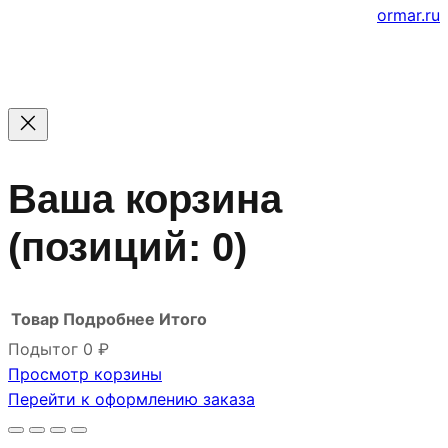
Создание и продвижение сайтов
ormar.ru
Ваша корзина
(позиций: 0)
Товар
Подробнее
Итого
Подытог
0 ₽
Просмотр корзины
Товары
Перейти к оформлению заказа
в