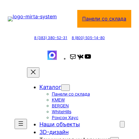
Перейти
к
Панели со склада
содержимому
8 (383) 380-52-31
8 (800) 505-14-80
П
В
Y
о
К
o
ч
о
u
т
н
T
Каталог
а
т
u
Панели со склада
а
b
KMEW
к
e
BERGEN
т
WhiteHills
Ронсон Хаус
е
Наши объекты
3D-дизайн