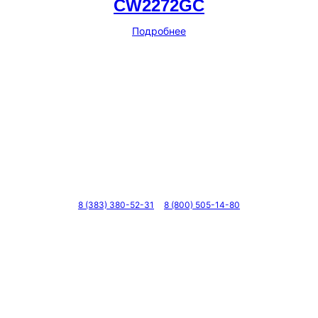
CW2272GC
Подробнее
Телефоны
8 (383) 380-52-31
8 (800) 505-14-80
Адрес
г. Новосибирск, ул. Галущака, д. 2, этаж 3, оф. 6
Мессенджеры и соцсети