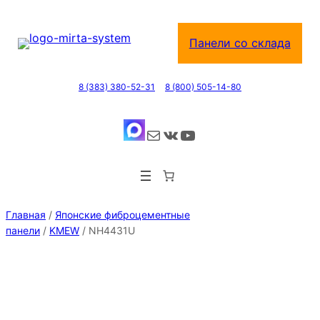
Перейти
к
Панели со склада
содержимому
8 (383) 380-52-31
8 (800) 505-14-80
Почта
ВКонтакте
YouTube
Главная
/
Японские фиброцементные
панели
/
KMEW
/ NH4431U