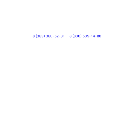
Телефоны
8 (383) 380-52-31
8 (800) 505-14-80
Адрес
г. Новосибирск, ул. Галущака, д. 2, этаж 3, оф. 6
Мессенджеры и соцсети
Почта
ВКонтакте
YouTube
© 2011 — 2026 Все права защищены. ООО ГК
«Мирта» ИНН 5402032555.