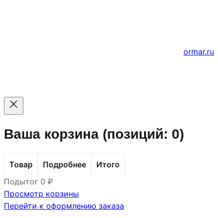
Цены на сайте не являются офертой — актуальные
цены уточняйте по телефону.
Создание и продвижение сайтов
ormar.ru
Ваша корзина
(позиций: 0)
Товар
Подробнее
Итого
Подытог
0 ₽
Товары
Просмотр корзины
Перейти к оформлению заказа
в