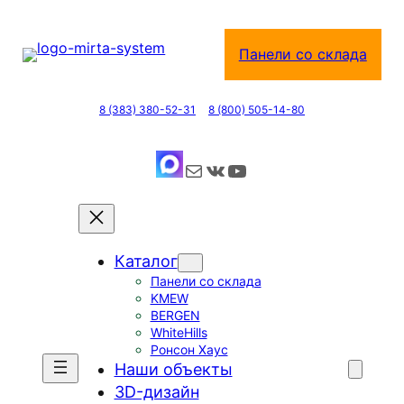
Перейти
к
Панели со склада
содержимому
8 (383) 380-52-31
8 (800) 505-14-80
Почта
ВКонтакте
YouTube
Каталог
Панели со склада
KMEW
BERGEN
WhiteHills
Ронсон Хаус
Наши объекты
3D-дизайн