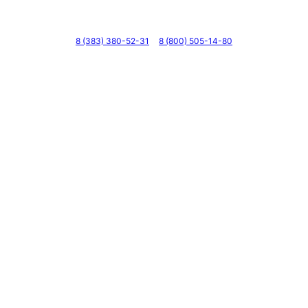
Телефоны
8 (383) 380-52-31
8 (800) 505-14-80
Адрес
г. Новосибирск, ул. Галущака, д. 2, этаж 3, оф. 6
Мессенджеры и соцсети
Почта
ВКонтакте
YouTube
© 2011 — 2026 Все права защищены. ООО ГК
«Мирта» ИНН 5402032555.
Цены на сайте не являются офертой — актуальные
цены уточняйте по телефону.