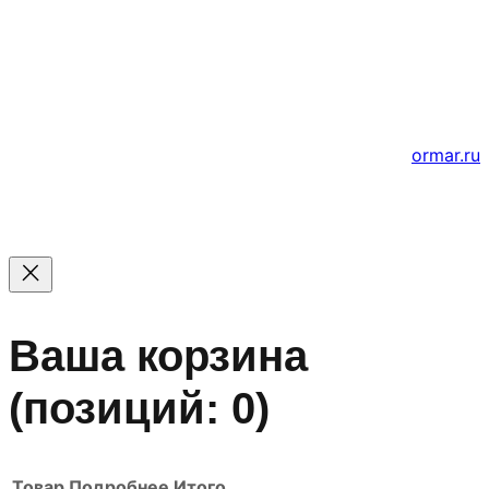
© 2011 — 2026 Все права защищены. ООО ГК
«Мирта» ИНН 5402032555.
Цены на сайте не являются офертой — актуальные
цены уточняйте по телефону.
Создание и продвижение сайтов
ormar.ru
Ваша корзина
(позиций: 0)
Товар
Подробнее
Итого