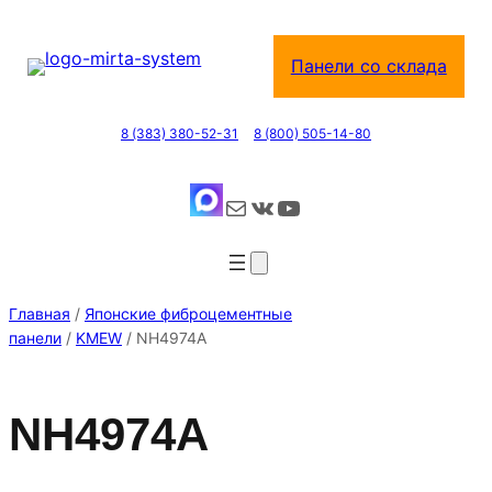
Перейти
к
Панели со склада
содержимому
8 (383) 380-52-31
8 (800) 505-14-80
Почта
ВКонтакте
YouTube
Главная
/
Японские фиброцементные
панели
/
KMEW
/ NH4974A
NH4974A