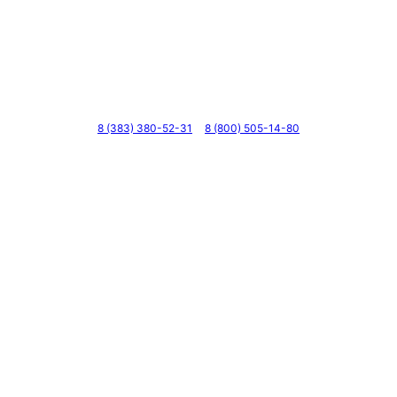
Телефоны
8 (383) 380-52-31
8 (800) 505-14-80
Адрес
г. Новосибирск, ул. Галущака, д. 2, этаж 3, оф. 6
Мессенджеры и соцсети
Почта
ВКонтакте
YouTube