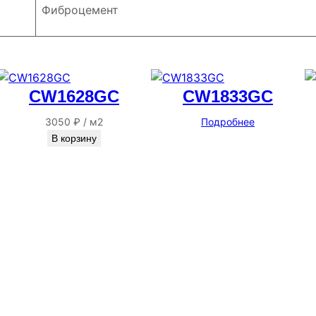
Фиброцемент
CW1628GC
CW1833GC
3050
₽
/
м2
Подробнее
В корзину
Адрес
г. Новосибирск, ул. Галущака, д. 2, этаж 3, оф. 6