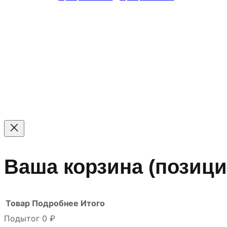
© 2011 — 2026 Все права защищены. ООО ГК «Мирта
Цены на сайте не являются офертой — актуальные цен
Ваша корзина
(позици
Товар
Подробнее
Итого
Подытог
0 ₽