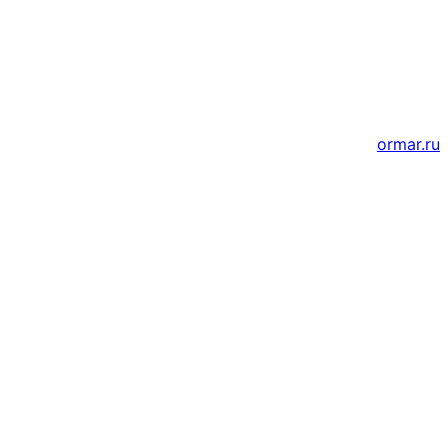
Создание и продвижение сайтов
ormar.ru