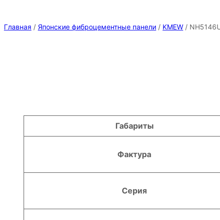
Главная
/
Японские фиброцементные панели
/
KMEW
/ NH5146
Атрибуты
Значение
Габариты
Фактура
Серия