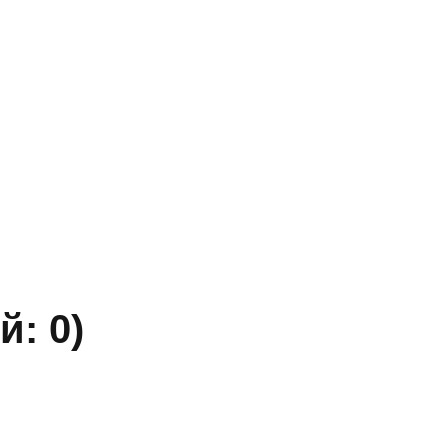
» ИНН 5402032555.
ы уточняйте по телефону.
й: 0)