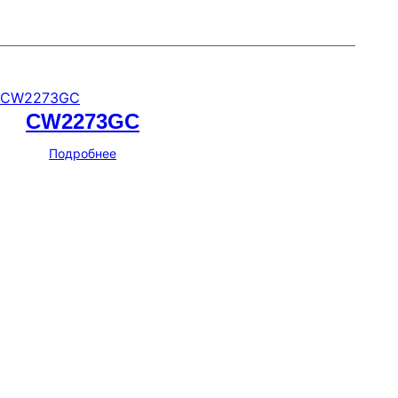
CW2273GC
Подробнее
Мессенджеры и соцсети
Почта
ВКонтакте
YouTube