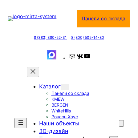
Перейти
к
Панели со склада
содержимому
8 (383) 380-52-31
8 (800) 505-14-80
П
В
Y
о
К
o
ч
о
u
т
н
T
Каталог
а
т
u
Панели со склада
а
b
KMEW
к
e
BERGEN
т
WhiteHills
Ронсон Хаус
е
Наши объекты
3D-дизайн