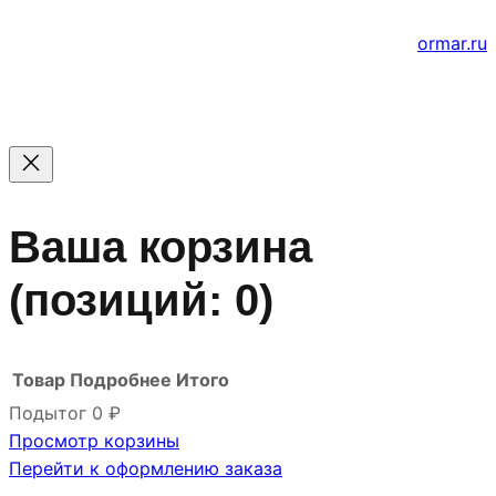
е
Создание и продвижение сайтов
ormar.ru
Ваша корзина
(позиций: 0)
Товар
Подробнее
Итого
Подытог
0 ₽
Просмотр корзины
Товары
Перейти к оформлению заказа