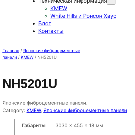
Техническая информация
KMEW
White Hills и Ронсон Хаус
Блог
Контакты
Главная
/
Японские фиброцементные
панели
/
KMEW
/ NH5201U
NH5201U
Японские фиброцементные панели.
Category:
KMEW
, 
Японские фиброцементные панели
Атрибуты
Значение
Габариты
3030 × 455 × 18 мм