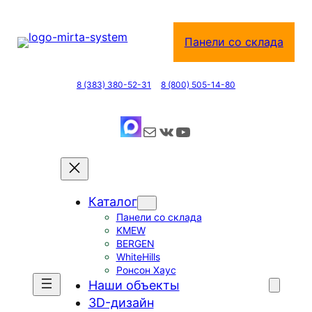
Перейти
к
Панели со склада
содержимому
8 (383) 380-52-31
8 (800) 505-14-80
Почта
ВКонтакте
YouTube
Каталог
Панели со склада
KMEW
BERGEN
WhiteHills
Ронсон Хаус
Наши объекты
3D-дизайн