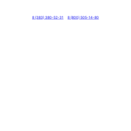
Телефоны
8 (383) 380-52-31
8 (800) 505-14-80
Адрес
г. Новосибирск, ул. Галущака, д. 2, этаж 3, оф. 6
Мессенджеры и соцсети
Почта
ВКонтакте
YouTube
© 2011 — 2026 Все права защищены. ООО ГК
«Мирта» ИНН 5402032555.
Цены на сайте не являются офертой — актуальные
цены уточняйте по телефону.