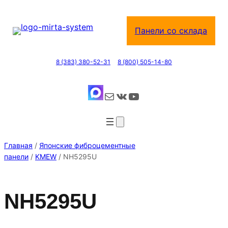
Перейти
к
Панели со склада
содержимому
8 (383) 380-52-31
8 (800) 505-14-80
Почта
ВКонтакте
YouTube
Главная
/
Японские фиброцементные
панели
/
KMEW
/ NH5295U
NH5295U