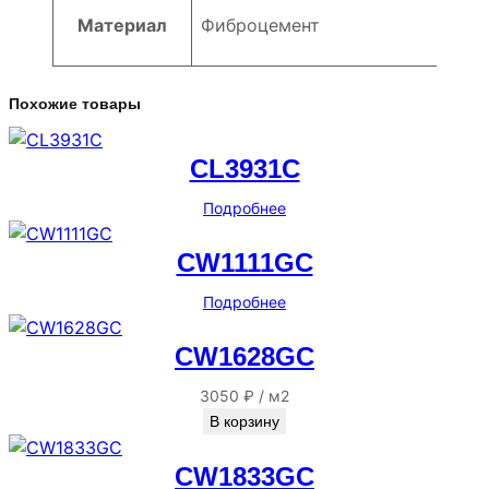
в
Материал
Фиброцемент
а
р
а
Похожие товары
N
H
CL3931C
5
Подробнее
2
9
CW1111GC
5
U
Подробнее
CW1628GC
3050
₽
/
м2
В корзину
CW1833GC